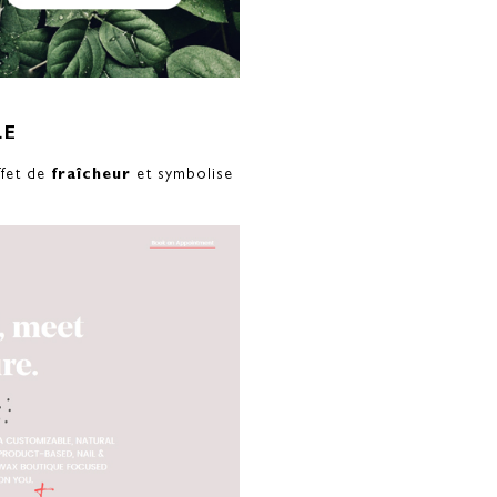
LE
ffet de
fraîcheur
et symbolise