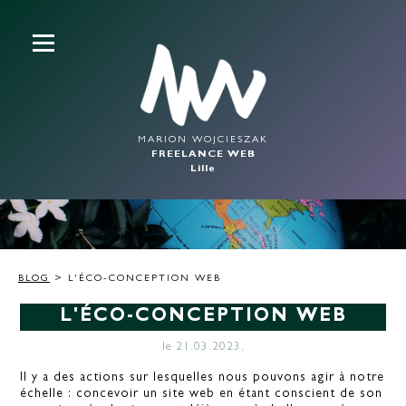
MARION WOJCIESZAK
FREELANCE WEB
Lille
BLOG
> L'ÉCO-CONCEPTION WEB
L'ÉCO-CONCEPTION WEB
le 21.03.2023,
Il y a des actions sur lesquelles nous pouvons agir à notre
échelle : concevoir un site web en étant conscient de son