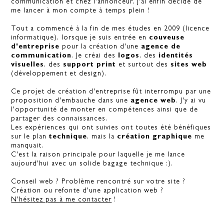
communication et chez l'annonceur, j'ai enfin décidé de
me lancer à mon compte à temps plein !
Tout a commencé à la fin de mes études en 2009 (licence
informatique), lorsque je suis entrée en
couveuse
d'entreprise
pour la création d'une
agence de
communication
. Je créai des
logos
, des
identités
visuelles
, des
support print
et surtout des
sites web
(développement et design).
Ce projet de création d'entreprise fût interrompu par une
proposition d'embauche dans une
agence web
. J'y ai vu
l'opportunité de monter en compétences ainsi que de
partager des connaissances.
Les expériences qui ont suivies ont toutes été bénéfiques
sur le plan
technique
, mais la
création graphique
me
manquait.
C'est la raison principale pour laquelle je me lance
aujourd'hui avec un solide bagage technique :).
Conseil web ? Problème rencontré sur votre site ?
Création ou refonte d'une application web ?
N'hésitez pas à me contacter
!