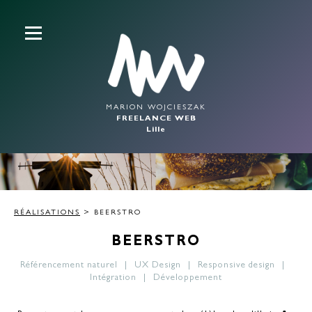
MARION WOJCIESZAK
FREELANCE WEB
Lille
RÉALISATIONS
> BEERSTRO
BEERSTRO
Référencement naturel
UX Design
Responsive design
Intégration
Développement