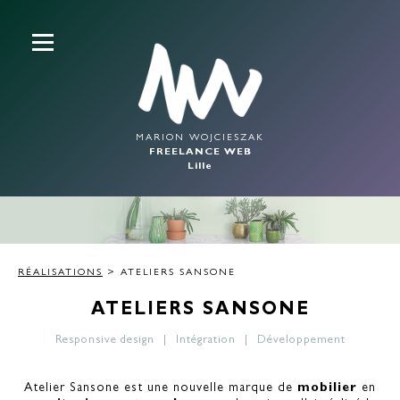
MARION WOJCIESZAK
FREELANCE WEB
Lille
RÉALISATIONS
> ATELIERS SANSONE
ATELIERS SANSONE
Responsive design
Intégration
Développement
Atelier Sansone est une nouvelle marque de
mobilier
en